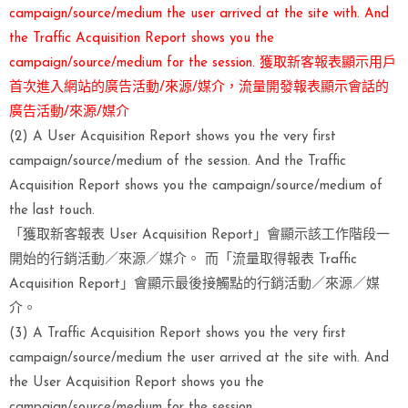
campaign/source/medium the user arrived at the site with. And
the Traffic Acquisition Report shows you the
campaign/source/medium for the session. 獲取新客報表顯示用戶
首次進入網站的廣告活動/來源/媒介，流量開發報表顯示會話的
廣告活動/來源/媒介
(2) A User Acquisition Report shows you the very first
campaign/source/medium of the session. And the Traffic
Acquisition Report shows you the campaign/source/medium of
the last touch.
「獲取新客報表 User Acquisition Report」會顯示該工作階段一
開始的行銷活動／來源／媒介。 而「流量取得報表 Traffic
Acquisition Report」會顯示最後接觸點的行銷活動／來源／媒
介。
(3) A Traffic Acquisition Report shows you the very first
campaign/source/medium the user arrived at the site with. And
the User Acquisition Report shows you the
campaign/source/medium for the session.