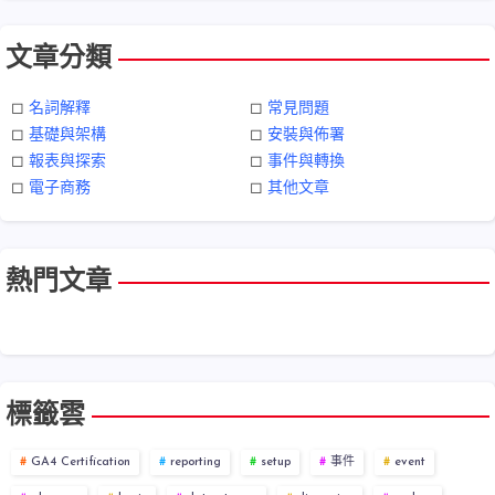
文章分類
◻︎
名詞解釋
◻︎
常見問題
◻︎
基礎與架構
◻︎
安裝與佈署
◻︎
報表與探索
◻︎
事件與轉換
◻︎
電子商務
◻︎
其他文章
熱門文章
標籤雲
GA4 Certification
reporting
setup
事件
event