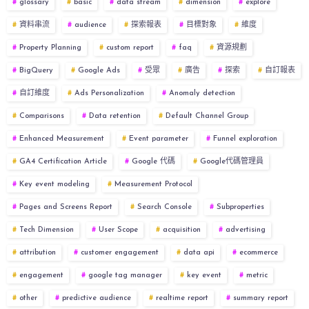
glossary
basic
data stream
dimension
explore
資料串流
audience
探索報表
目標對象
維度
Property Planning
custom report
faq
資源規劃
BigQuery
Google Ads
受眾
廣告
探索
自訂報表
自訂維度
Ads Personalization
Anomaly detection
Comparisons
Data retention
Default Channel Group
Enhanced Measurement
Event parameter
Funnel exploration
GA4 Certification Article
Google 代碼
Google代碼管理員
Key event modeling
Measurement Protocol
Pages and Screens Report
Search Console
Subproperties
Tech Dimension
User Scope
acquisition
advertising
attribution
customer engagement
data api
ecommerce
engagement
google tag manager
key event
metric
other
predictive audience
realtime report
summary report