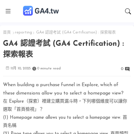
首頁
reporting
GA4 認證考試 (GA4 Certification) : 探索報表
GA4 認證考試 (GA4 Certification) :
探索報表
11月 10, 2025
0 minute read
0
When building a purchase funnel in Explore, which of
these dimensions allow you to select a homepage view?
在 Explore（探索）裡建立購買漏斗時，下列哪個維度可以讓你
選取「首頁檢視」？
(1) Homepage name allows you to select a homepage view. 首
頁名稱
(2) Page type allows you to select a homepage view. 頁面類型