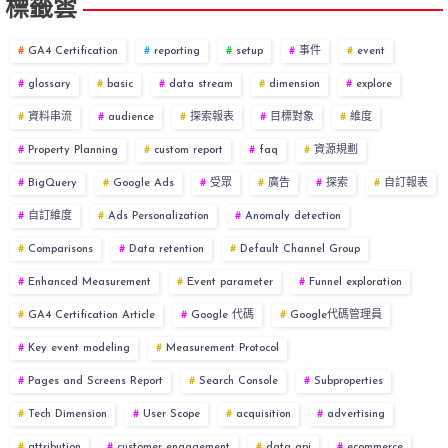
標籤雲
GA4 Certification
reporting
setup
事件
event
glossary
basic
data stream
dimension
explore
資料串流
audience
探索報表
目標對象
維度
Property Planning
custom report
faq
資源規劃
BigQuery
Google Ads
受眾
廣告
探索
自訂報表
自訂維度
Ads Personalization
Anomaly detection
Comparisons
Data retention
Default Channel Group
Enhanced Measurement
Event parameter
Funnel exploration
GA4 Certification Article
Google 代碼
Google代碼管理員
Key event modeling
Measurement Protocol
Pages and Screens Report
Search Console
Subproperties
Tech Dimension
User Scope
acquisition
advertising
attribution
customer engagement
data api
ecommerce